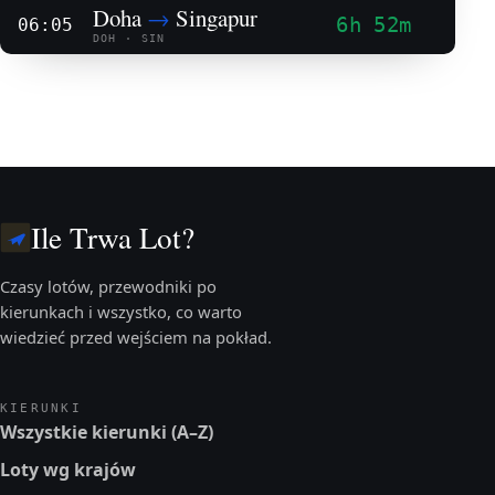
Doha
→
Singapur
6h 52m
06:05
DOH · SIN
Ile Trwa Lot?
Czasy lotów, przewodniki po
kierunkach i wszystko, co warto
wiedzieć przed wejściem na pokład.
KIERUNKI
Wszystkie kierunki (A–Z)
Loty wg krajów