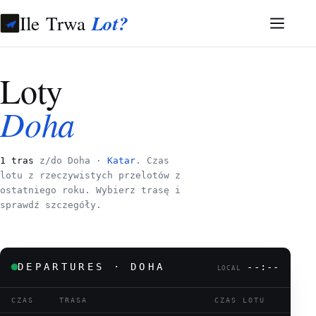
Ile Trwa
Lot?
Loty
Doha
1 tras
z/do Doha ·
Katar
. Czas
lotu z rzeczywistych przelotów z
ostatniego roku. Wybierz trasę i
sprawdź szczegóły.
DEPARTURES · DOHA
--:--
LOCAL
CZAS
TRASA
CZAS LOTU