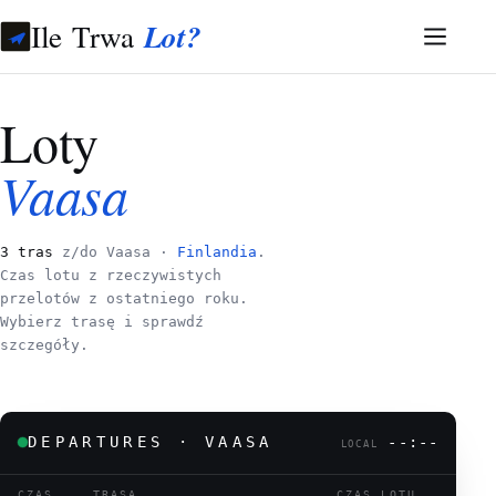
Ile Trwa
Lot?
Loty
Vaasa
3 tras
z/do Vaasa ·
Finlandia
.
Czas lotu z rzeczywistych
przelotów z ostatniego roku.
Wybierz trasę i sprawdź
szczegóły.
DEPARTURES · VAASA
--:--
LOCAL
CZAS
TRASA
CZAS LOTU