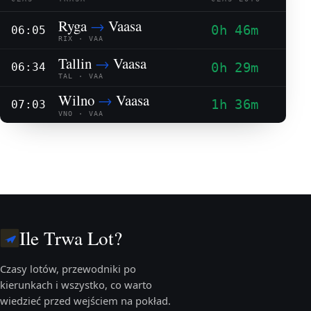
Ryga
→
Vaasa
0h 46m
06:05
RIX · VAA
Tallin
→
Vaasa
0h 29m
06:34
TAL · VAA
Wilno
→
Vaasa
1h 36m
07:03
VNO · VAA
Ile Trwa Lot?
Czasy lotów, przewodniki po
kierunkach i wszystko, co warto
wiedzieć przed wejściem na pokład.