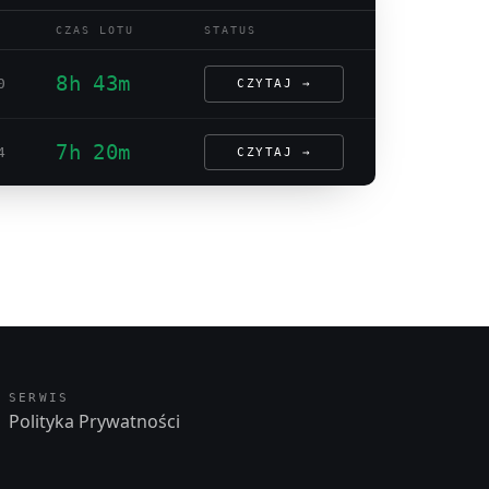
CZAS LOTU
STATUS
8h 43m
0
CZYTAJ →
7h 20m
4
CZYTAJ →
SERWIS
Polityka Prywatności