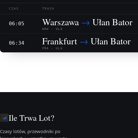
CZAS
TRASA
Warszawa
→
Ułan Bator
06:05
WAW · ULA
Frankfurt
→
Ułan Bator
06:34
FRA · ULA
Ile Trwa Lot?
Czasy lotów, przewodniki po