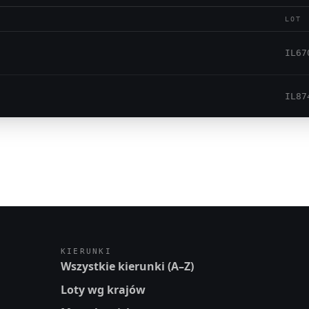
LOT
IL67
IL87
KIERUNKI
Wszystkie kierunki (A–Z)
Loty wg krajów