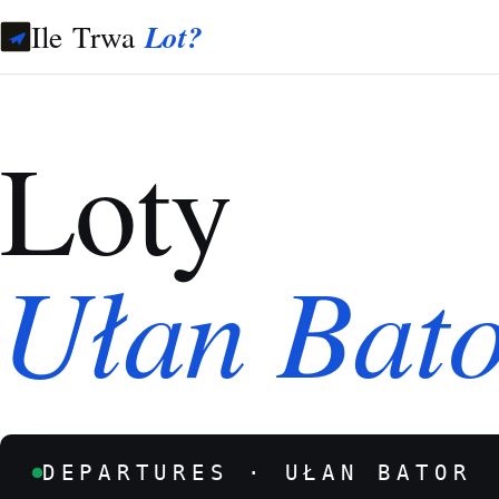
Ile Trwa
Lot?
Loty
Ułan Bat
DEPARTURES · UŁAN BATOR