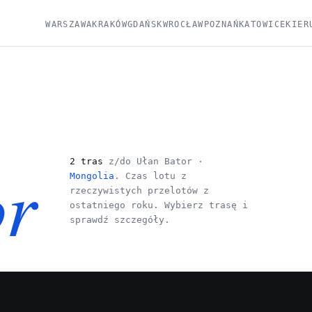
WARSZAWA
KRAKÓW
GDAŃSK
WROCŁAW
POZNAŃ
KATOWICE
KIER
or
2 tras
z/do Ułan Bator ·
Mongolia
. Czas lotu z
rzeczywistych przelotów z
ostatniego roku. Wybierz trasę i
sprawdź szczegóły.