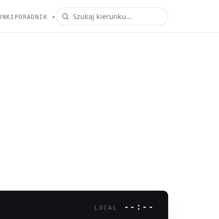
UNKI
PORADNIK
▾
--:--
LOCAL