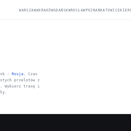
WARSZAWA
KRAKÓW
GDAŃSK
WROCŁAW
POZNAŃ
KATOWICE
KIER
msk ·
Rosja
. Czas
istych przelotów z
u. Wybierz trasę i
óły.