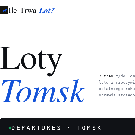
Ile Trwa
Lot?
Loty
Tomsk
2 tras
z/do To
lotu z rzeczyw
ostatniego rok
sprawdź szczeg
DEPARTURES · TOMSK