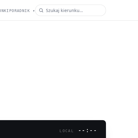
UNKI
PORADNIK
▾
--:--
LOCAL