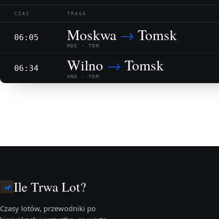
CZAS
TRASA
Moskwa
→
Tomsk
06:05
MOS · TOM
Wilno
→
Tomsk
06:34
VNO · TOM
Ile Trwa Lot?
Czasy lotów, przewodniki po