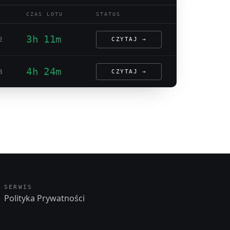
CZAS LOTU
STATUS
3h 11m
2
CZYTAJ →
4h 24m
8
CZYTAJ →
SERWIS
Polityka Prywatności