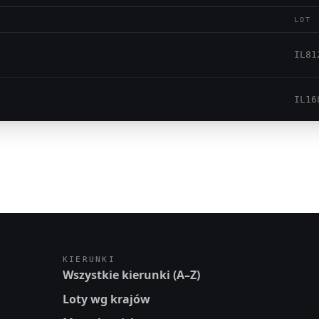
LOT
IL81
IL16
KIERUNKI
Wszystkie kierunki (A–Z)
Loty wg krajów