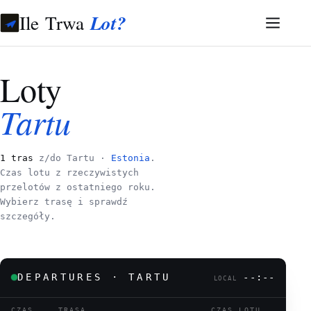
Ile Trwa
Lot?
Loty
Tartu
1 tras
z/do Tartu ·
Estonia
.
Czas lotu z rzeczywistych
przelotów z ostatniego roku.
Wybierz trasę i sprawdź
szczegóły.
DEPARTURES · TARTU
--:--
LOCAL
CZAS
TRASA
CZAS LOTU