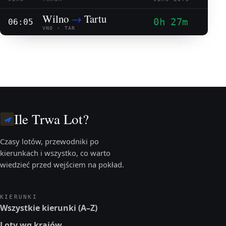
Wilno
→
Tartu
0h 27m
06:05
VNO · TAR
Ile Trwa Lot?
Czasy lotów, przewodniki po
kierunkach i wszystko, co warto
wiedzieć przed wejściem na pokład.
KIERUNKI
Wszystkie kierunki (A–Z)
Loty wg krajów