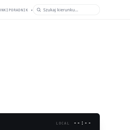
UNKI
PORADNIK
▾
--:--
LOCAL