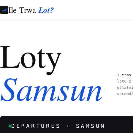
Ile Trwa
Lot?
Loty
Samsun
1 tras
lotu z
ostatn
sprawd
DEPARTURES · SAMSUN