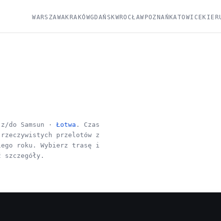
WARSZAWA
KRAKÓW
GDAŃSK
WROCŁAW
POZNAŃ
KATOWICE
KIER
z/do Samsun ·
Łotwa
. Czas
 rzeczywistych przelotów z
iego roku. Wybierz trasę i
ź szczegóły.