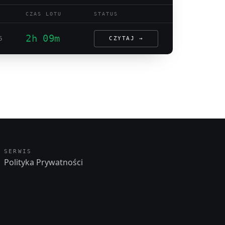
CZAS LOTU
STATUS
2h 09m
5
CZYTAJ →
SERWIS
Polityka Prywatności