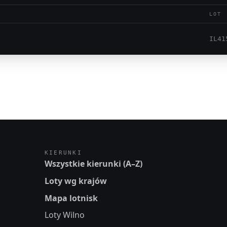
LOT
IL41
KIERUNKI
Wszystkie kierunki (A–Z)
Loty wg krajów
Mapa lotnisk
Loty Wilno