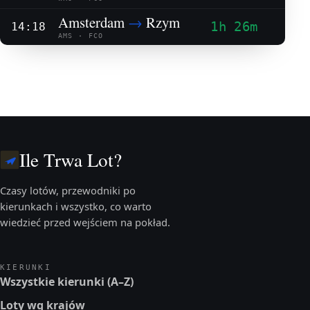
Amsterdam
→
Rzym
1h 26m
14:18
AMS · FCO
Ile Trwa Lot?
Czasy lotów, przewodniki po
kierunkach i wszystko, co warto
wiedzieć przed wejściem na pokład.
KIERUNKI
Wszystkie kierunki (A–Z)
Loty wg krajów