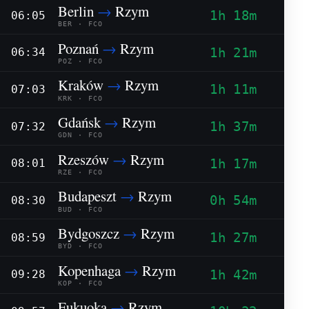
Berlin
→
Rzym
1h 18m
06:05
BER · FCO
Poznań
→
Rzym
1h 21m
06:34
POZ · FCO
Kraków
→
Rzym
1h 11m
07:03
KRK · FCO
Gdańsk
→
Rzym
1h 37m
07:32
GDN · FCO
Rzeszów
→
Rzym
1h 17m
08:01
RZE · FCO
Budapeszt
→
Rzym
0h 54m
08:30
BUD · FCO
Bydgoszcz
→
Rzym
1h 27m
08:59
BYD · FCO
Kopenhaga
→
Rzym
1h 42m
09:28
KOP · FCO
Fukuoka
→
Rzym