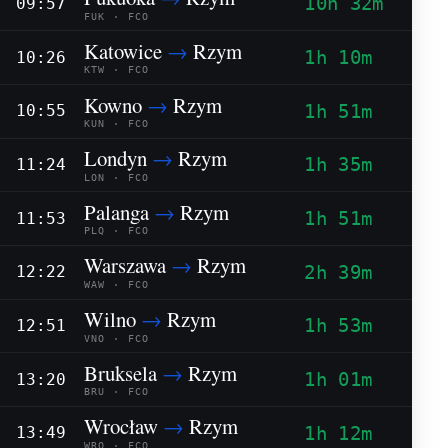
10h 32m
09:57
FUK · FCO
Katowice
→
Rzym
1h 10m
10:26
KTW · FCO
Kowno
→
Rzym
1h 51m
10:55
KUN · FCO
Londyn
→
Rzym
1h 35m
11:24
LON · FCO
Palanga
→
Rzym
1h 51m
11:53
PLQ · FCO
Warszawa
→
Rzym
2h 39m
12:22
WAW · FCO
Wilno
→
Rzym
1h 53m
12:51
VNO · FCO
Bruksela
→
Rzym
1h 01m
13:20
BRU · FCO
Wrocław
→
Rzym
1h 12m
13:49
WRO · FCO