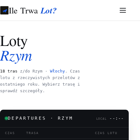
Ile Trwa
Lot?
Loty
Rzym
18 tras
z/do Rzym ·
Włochy
. Czas
lotu z rzeczywistych przelotów z
ostatniego roku. Wybierz trasę i
sprawdź szczegóły.
DEPARTURES · RZYM
--:--
LOCAL
CZAS
TRASA
CZAS LOTU