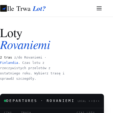
Ile Trwa
Lot?
Loty
Rovaniemi
2 tras
z/do Rovaniemi ·
Finlandia
. Czas lotu z
rzeczywistych przelotów z
ostatniego roku. Wybierz trasę i
sprawdź szczegóły.
DEPARTURES · ROVANIEMI
--:--
LOCAL
CZAS
TRASA
CZAS LOTU