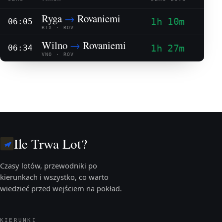
Ryga
→
Rovaniemi
1h 10m
06:05
RIX · ROV
Wilno
→
Rovaniemi
1h 27m
06:34
VNO · ROV
Ile Trwa Lot?
Czasy lotów, przewodniki po
kierunkach i wszystko, co warto
wiedzieć przed wejściem na pokład.
KIERUNKI