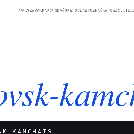
WARSZAWA
KRAKÓW
GDAŃSK
WROCŁAW
POZNAŃ
KATOWICE
KIER
ovsk-kamc
SK-KAMCHATS