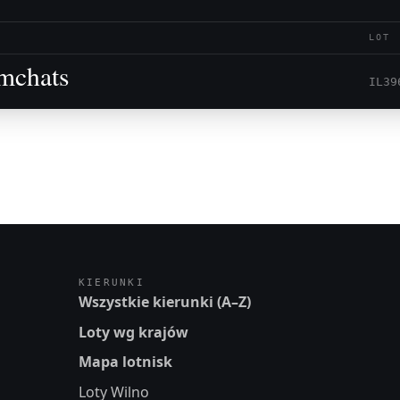
LOT
mchats
IL39
KIERUNKI
Wszystkie kierunki (A–Z)
Loty wg krajów
Mapa lotnisk
Loty Wilno