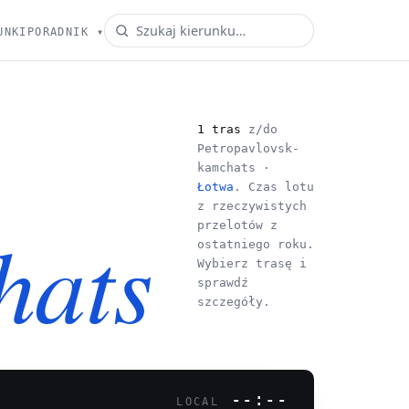
UNKI
PORADNIK
▾
1 tras
z/do
Petropavlovsk-
kamchats ·
Łotwa
. Czas lotu
z rzeczywistych
hats
przelotów z
ostatniego roku.
Wybierz trasę i
sprawdź
szczegóły.
--:--
LOCAL