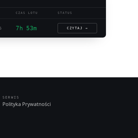
CZAS LOTU
STATUS
7h 53m
6
CZYTAJ →
SERWIS
Polityka Prywatności