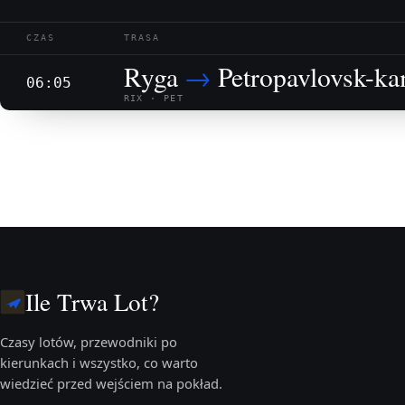
CZAS
TRASA
Ryga
→
Petropavlovsk-ka
06:05
RIX · PET
Ile Trwa Lot?
Czasy lotów, przewodniki po
kierunkach i wszystko, co warto
wiedzieć przed wejściem na pokład.