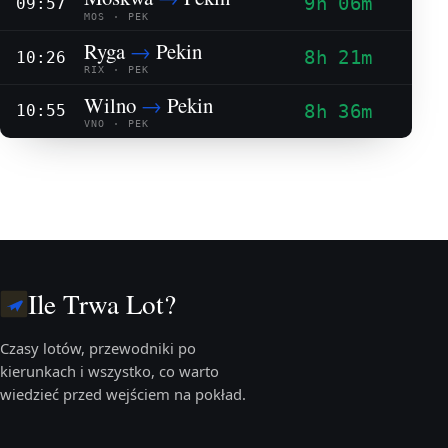
9h 06m
09:57
MOS · PEK
Ryga
→
Pekin
8h 21m
10:26
RIX · PEK
Wilno
→
Pekin
8h 36m
10:55
VNO · PEK
Ile Trwa Lot?
Czasy lotów, przewodniki po
kierunkach i wszystko, co warto
wiedzieć przed wejściem na pokład.