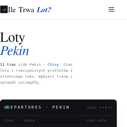
Ile Trwa
Lot?
Loty
Pekin
11 tras
z/do Pekin ·
Chiny
. Czas
lotu z rzeczywistych przelotów z
ostatniego roku. Wybierz trasę i
sprawdź szczegóły.
DEPARTURES · PEKIN
--:--
LOCAL
CZAS
TRASA
CZAS LOTU