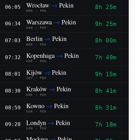
Wrocław
→
Pekin
8h 25m
06:05
WRO · PEK
Warszawa
→
Pekin
9h 25m
06:34
WAW · PEK
Berlin
→
Pekin
8h 00m
07:03
BER · PEK
Kopenhaga
→
Pekin
7h 49m
07:32
KOP · PEK
Kijów
→
Pekin
9h 15m
08:01
IEV · PEK
Kraków
→
Pekin
8h 41m
08:30
KRK · PEK
Kowno
→
Pekin
8h 31m
08:59
KUN · PEK
Londyn
→
Pekin
7h 18m
09:28
LON · PEK
Moskwa
→
Pekin