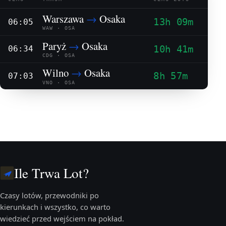
Warszawa
→
Osaka
13h 09m
06:05
WAW · OSA
Paryż
→
Osaka
10h 41m
06:34
CDG · OSA
Wilno
→
Osaka
8h 57m
07:03
VNO · OSA
Ile Trwa Lot?
Czasy lotów, przewodniki po
kierunkach i wszystko, co warto
wiedzieć przed wejściem na pokład.