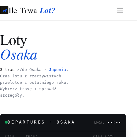
Ile Trwa
Lot?
Loty
Osaka
3 tras
z/do Osaka ·
Japonia
.
Czas lotu z rzeczywistych
przelotów z ostatniego roku.
Wybierz trasę i sprawdź
szczegóły.
DEPARTURES · OSAKA
--:--
LOCAL
CZAS
TRASA
CZAS LOTU