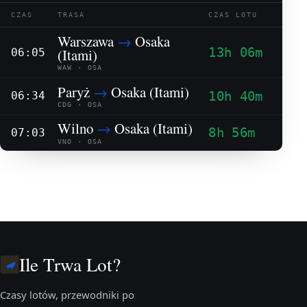
CZAS
TRASA
CZAS LOTU
Warszawa
→
Osaka
13h 06m
(Itami)
06:05
WAW · OSA
Paryż
→
Osaka (Itami)
10h 40m
06:34
CDG · OSA
Wilno
→
Osaka (Itami)
8h 56m
07:03
VNO · OSA
Ile Trwa Lot?
Czasy lotów, przewodniki po