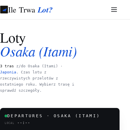
Ile Trwa
Lot?
Loty
Osaka (Itami)
3 tras
z/do Osaka (Itami) ·
Japonia
. Czas lotu z
rzeczywistych przelotów z
ostatniego roku. Wybierz trasę i
sprawdź szczegóły.
DEPARTURES · OSAKA (ITAMI)
--:--
LOCAL