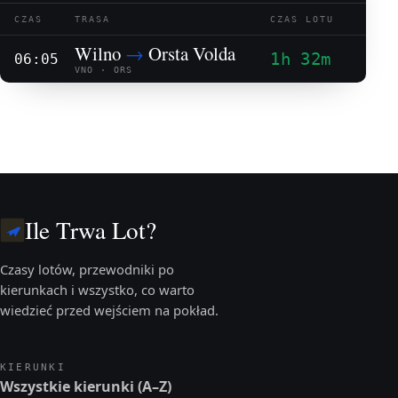
CZAS
TRASA
CZAS LOTU
Wilno
→
Orsta Volda
1h 32m
06:05
VNO · ORS
Ile Trwa Lot?
Czasy lotów, przewodniki po
kierunkach i wszystko, co warto
wiedzieć przed wejściem na pokład.
KIERUNKI
Wszystkie kierunki (A–Z)