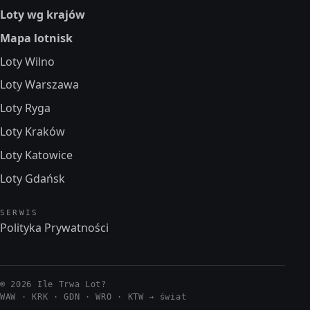
Loty wg krajów
Mapa lotnisk
Loty Wilno
Loty Warszawa
Loty Ryga
Loty Kraków
Loty Katowice
Loty Gdańsk
SERWIS
Polityka Prywatności
© 2026 Ile Trwa Lot?
WAW · KRK · GDN · WRO · KTW →
świat