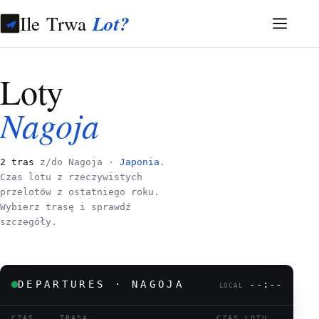
Ile Trwa
Lot?
Loty
Nagoja
2 tras
z/do Nagoja ·
Japonia
.
Czas lotu z rzeczywistych
przelotów z ostatniego roku.
Wybierz trasę i sprawdź
szczegóły.
DEPARTURES · NAGOJA
--:--
LOCAL
CZAS
TRASA
CZAS LOTU