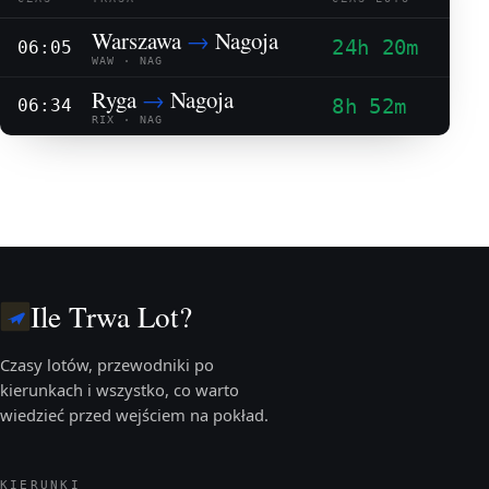
Warszawa
→
Nagoja
24h 20m
06:05
WAW · NAG
Ryga
→
Nagoja
8h 52m
06:34
RIX · NAG
Ile Trwa Lot?
Czasy lotów, przewodniki po
kierunkach i wszystko, co warto
wiedzieć przed wejściem na pokład.
KIERUNKI