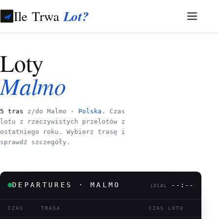
Ile Trwa
Lot?
Loty
Malmo
5 tras
z/do Malmo ·
Polska
. Czas
lotu z rzeczywistych przelotów z
ostatniego roku. Wybierz trasę i
sprawdź szczegóły.
DEPARTURES · MALMO
--:--
LOCAL
CZAS
TRASA
CZAS LOTU