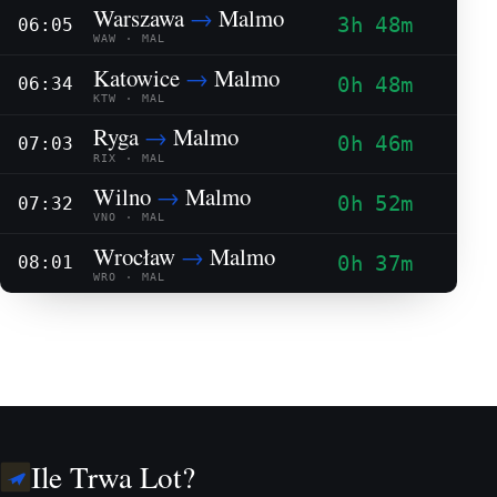
Warszawa
→
Malmo
3h 48m
06:05
WAW · MAL
Katowice
→
Malmo
0h 48m
06:34
KTW · MAL
Ryga
→
Malmo
0h 46m
07:03
RIX · MAL
Wilno
→
Malmo
0h 52m
07:32
VNO · MAL
Wrocław
→
Malmo
0h 37m
08:01
WRO · MAL
Ile Trwa Lot?