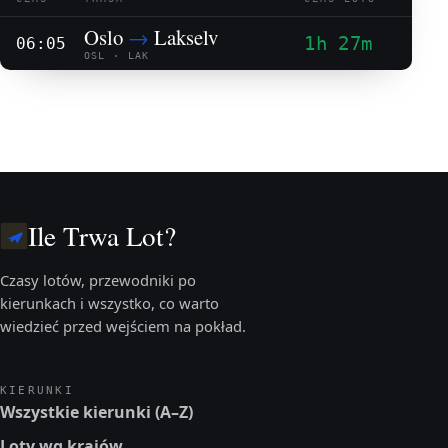
Oslo
→
Lakselv
1h 27m
06:05
OSL · LAK
Ile Trwa Lot?
Czasy lotów, przewodniki po
kierunkach i wszystko, co warto
wiedzieć przed wejściem na pokład.
KIERUNKI
Wszystkie kierunki (A–Z)
Loty wg krajów