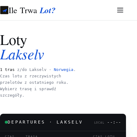
Ile Trwa
Lot?
Loty
Lakselv
1 tras
z/do Lakselv ·
Norwegia
.
Czas lotu z rzeczywistych
przelotów z ostatniego roku.
Wybierz trasę i sprawdź
szczegóły.
DEPARTURES · LAKSELV
--:--
LOCAL
CZAS
TRASA
CZAS LOTU