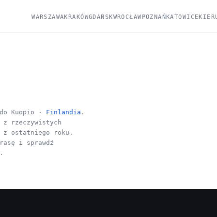
WARSZAWA
KRAKÓW
GDAŃSK
WROCŁAW
POZNAŃ
KATOWICE
KIER
do Kuopio ·
Finlandia
.
 z rzeczywistych
 z ostatniego roku.
rasę i sprawdź
.