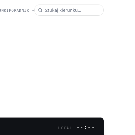
UNKI
PORADNIK
▾
--:--
LOCAL