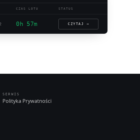
CZAS LOTU
STATUS
0h 57m
2
CZYTAJ →
SERWIS
Polityka Prywatności