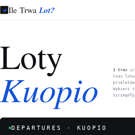
Ile Trwa
Lot?
Loty
Kuopio
1 tras
z/
Czas lotu
przelotów
Wybierz t
szczegóły
DEPARTURES · KUOPIO