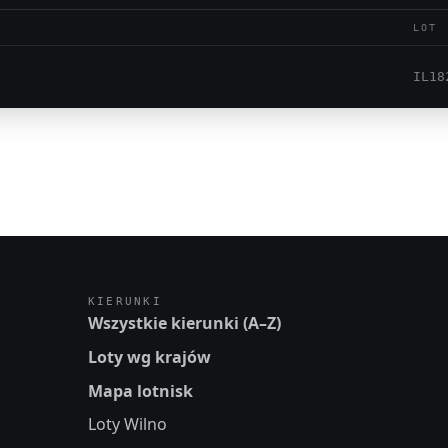
LOT
IL18
KIERUNKI
Wszystkie kierunki (A–Z)
Loty wg krajów
Mapa lotnisk
Loty Wilno