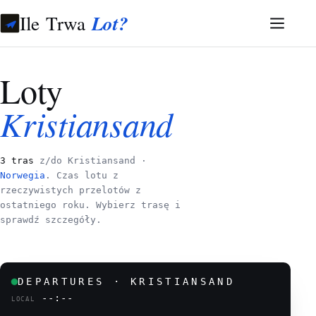
Ile Trwa
Lot?
Loty
Kristiansand
3 tras
z/do Kristiansand ·
Norwegia
. Czas lotu z
rzeczywistych przelotów z
ostatniego roku. Wybierz trasę i
sprawdź szczegóły.
DEPARTURES · KRISTIANSAND
--:--
LOCAL