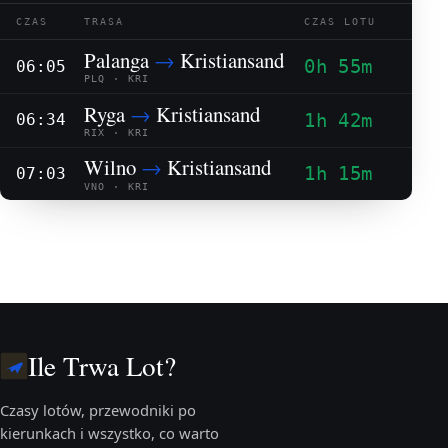
CZAS
TRASA
CZAS LOTU
Palanga
→
Kristiansand
0h 55m
06:05
PLQ · KRI
Ryga
→
Kristiansand
1h 42m
06:34
RIX · KRI
Wilno
→
Kristiansand
1h 15m
07:03
VNO · KRI
Ile Trwa Lot?
Czasy lotów, przewodniki po
kierunkach i wszystko, co warto