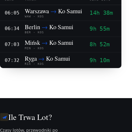
Warszawa
→
Ko Samui
14h 38m
06:05
WAW · KOS
Berlin
→
Ko Samui
9h 55m
06:34
BER · KOS
Mińsk
→
Ko Samui
8h 52m
07:03
MIN · KOS
Ryga
→
Ko Samui
9h 10m
07:32
RIX · KOS
Ile Trwa Lot?
Czasy lotów, przewodniki po