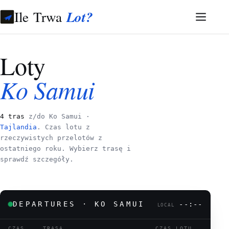
Ile Trwa
Lot?
Loty
Ko Samui
4 tras
z/do Ko Samui ·
Tajlandia
. Czas lotu z
rzeczywistych przelotów z
ostatniego roku. Wybierz trasę i
sprawdź szczegóły.
DEPARTURES · KO SAMUI
--:--
LOCAL
CZAS
TRASA
CZAS LOTU