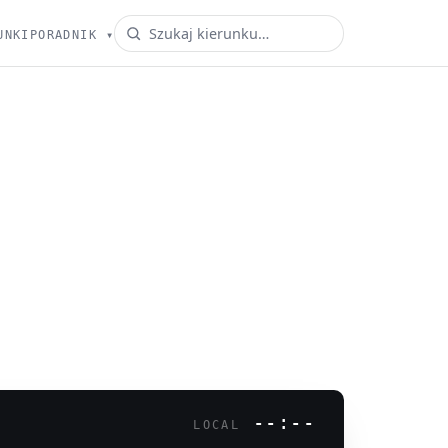
UNKI
PORADNIK
▾
--:--
LOCAL