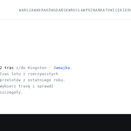
WARSZAWA
KRAKÓW
GDAŃSK
WROCŁAW
POZNAŃ
KATOWICE
KIER
2 tras
z/do Kingston ·
Jamajka
.
Czas lotu z rzeczywistych
przelotów z ostatniego roku.
Wybierz trasę i sprawdź
szczegóły.