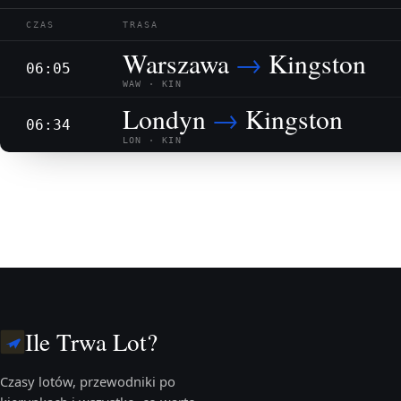
CZAS
TRASA
Warszawa
→
Kingston
06:05
WAW · KIN
Londyn
→
Kingston
06:34
LON · KIN
Ile Trwa Lot?
Czasy lotów, przewodniki po