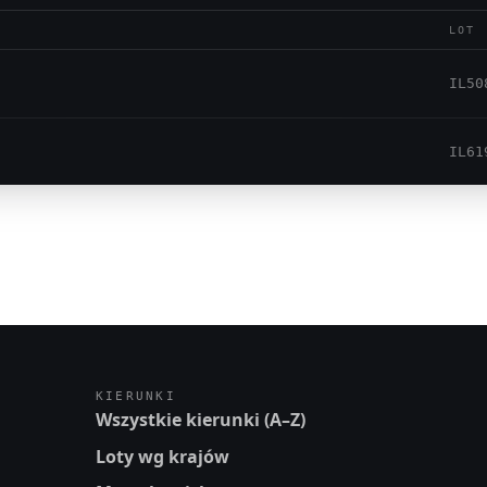
LOT
IL50
IL61
KIERUNKI
Wszystkie kierunki (A–Z)
Loty wg krajów