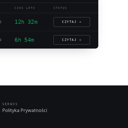
CZAS LOTU
STATUS
12h 32m
8
CZYTAJ →
6h 54m
9
CZYTAJ →
SERWIS
Polityka Prywatności