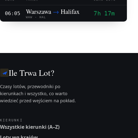
Warszawa
→
Halifax
7h 17m
06:05
WAW · HAL
Ile Trwa Lot?
Czasy lotów, przewodniki po
kierunkach i wszystko, co warto
wiedzieć przed wejściem na pokład.
KIERUNKI
Wszystkie kierunki (A–Z)
Loty wg krajów