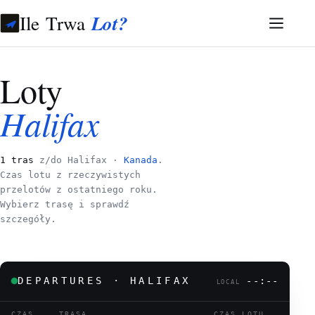
Ile Trwa
Lot?
Loty
Halifax
1 tras
z/do Halifax ·
Kanada
.
Czas lotu z rzeczywistych
przelotów z ostatniego roku.
Wybierz trasę i sprawdź
szczegóły.
DEPARTURES · HALIFAX
--:--
LOCAL
CZAS
TRASA
CZAS LOTU