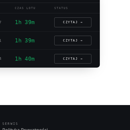
CZAS LOTU
STATUS
1h 39m
7
CZYTAJ →
1h 39m
1
CZYTAJ →
1h 40m
4
CZYTAJ →
SERWIS