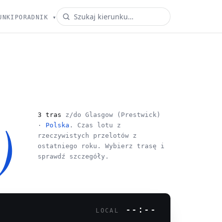
UNKI
PORADNIK
▾
)
3 tras
z/do Glasgow (Prestwick)
·
Polska
. Czas lotu z
rzeczywistych przelotów z
ostatniego roku. Wybierz trasę i
sprawdź szczegóły.
--:--
LOCAL