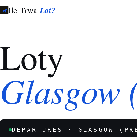
Ile Trwa
Lot?
Loty
Glasgow (
DEPARTURES · GLASGOW (PR