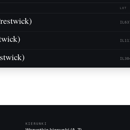
LOT
restwick)
IL63
twick)
IL11
stwick)
IL30
KIERUNKI