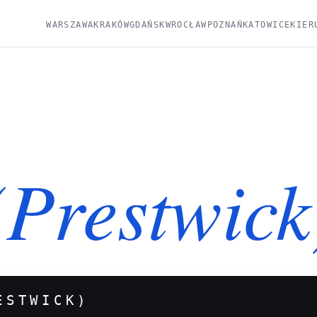
WARSZAWA
KRAKÓW
GDAŃSK
WROCŁAW
POZNAŃ
KATOWICE
KIER
Prestwick
ESTWICK)