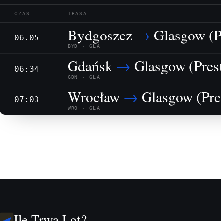
CZAS
TRASA
Bydgoszcz
→
Glasgow (P
06:05
BYD · GLA
Gdańsk
→
Glasgow (Pres
06:34
GDN · GLA
Wrocław
→
Glasgow (Pre
07:03
WRO · GLA
Ile Trwa Lot?