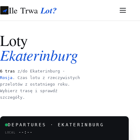
Ile Trwa
Lot?
Loty
Ekaterinburg
6 tras
z/do Ekaterinburg ·
Rosja
. Czas lotu z rzeczywistych
przelotów z ostatniego roku.
Wybierz trasę i sprawdź
szczegóły.
DEPARTURES · EKATERINBURG
--:--
LOCAL