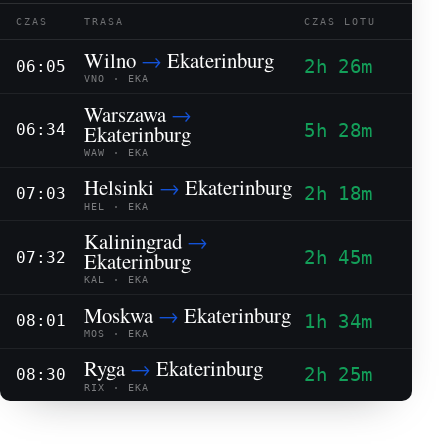
CZAS
TRASA
CZAS LOTU
Wilno
→
Ekaterinburg
2h 26m
06:05
VNO · EKA
Warszawa
→
5h 28m
Ekaterinburg
06:34
WAW · EKA
Helsinki
→
Ekaterinburg
2h 18m
07:03
HEL · EKA
Kaliningrad
→
2h 45m
Ekaterinburg
07:32
KAL · EKA
Moskwa
→
Ekaterinburg
1h 34m
08:01
MOS · EKA
Ryga
→
Ekaterinburg
2h 25m
08:30
RIX · EKA