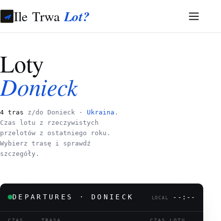
Ile Trwa
Lot?
Loty
Donieck
4 tras
z/do Donieck ·
Ukraina
.
Czas lotu z rzeczywistych
przelotów z ostatniego roku.
Wybierz trasę i sprawdź
szczegóły.
DEPARTURES · DONIECK
--:--
LOCAL
CZAS
TRASA
CZAS LOTU