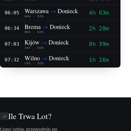
Warszawa
→
Donieck
4h 03m
06:05
WAW · DON
Brema
→
Donieck
2h 20m
06:34
BRE · DON
Kijów
→
Donieck
0h 39m
07:03
IEV · DON
Wilno
→
Donieck
1h 16m
07:32
VNO · DON
Ile Trwa Lot?
Czasy lotów, przewodniki po