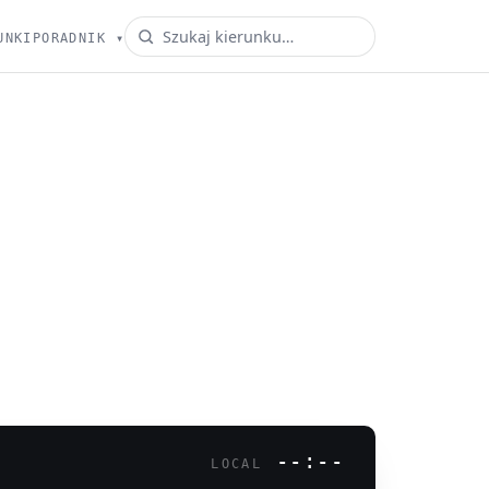
UNKI
PORADNIK
▾
--:--
LOCAL