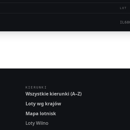
LOT
IL68
KIERUNKI
Wszystkie kierunki (A–Z)
Loty wg krajów
Mapa lotnisk
Loty Wilno