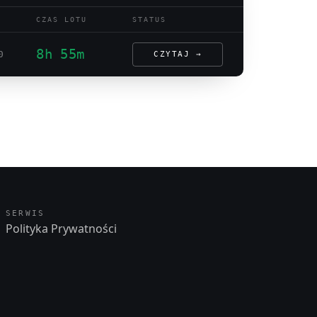
CZAS LOTU
STATUS
8h 55m
0
CZYTAJ →
SERWIS
Polityka Prywatności