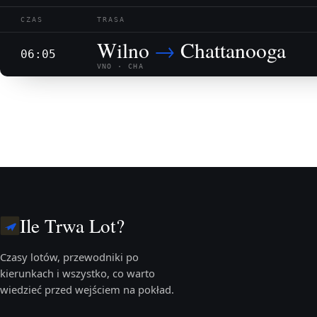
CZAS
TRASA
Wilno
→
Chattanooga
06:05
VNO · CHA
Ile Trwa Lot?
Czasy lotów, przewodniki po
kierunkach i wszystko, co warto
wiedzieć przed wejściem na pokład.