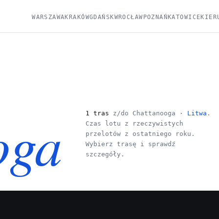
WARSZAWA
KRAKÓW
GDAŃSK
WROCŁAW
POZNAŃ
KATOWICE
KIER
oga
1 tras
z/do Chattanooga ·
Litwa
.
Czas lotu z rzeczywistych
przelotów z ostatniego roku.
Wybierz trasę i sprawdź
szczegóły.