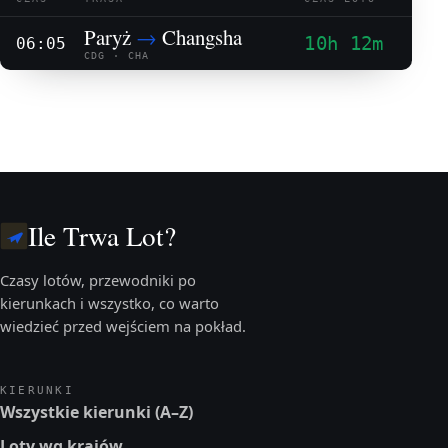
Paryż
→
Changsha
10h 12m
06:05
CDG · CHA
Ile Trwa Lot?
Czasy lotów, przewodniki po
kierunkach i wszystko, co warto
wiedzieć przed wejściem na pokład.
KIERUNKI
Wszystkie kierunki (A–Z)
Loty wg krajów