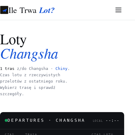
Ile Trwa
Lot?
Loty
Changsha
1 tras
z/do Changsha ·
Chiny
.
Czas lotu z rzeczywistych
przelotów z ostatniego roku.
Wybierz trasę i sprawdź
szczegóły.
DEPARTURES · CHANGSHA
--:--
LOCAL
CZAS
TRASA
CZAS LOTU