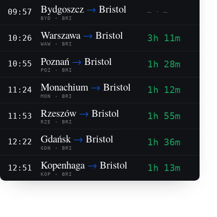
Bydgoszcz
→
Bristol
09:57
— · —
BYD · BRI
Warszawa
→
Bristol
3h 11m
10:26
WAW · BRI
Poznań
→
Bristol
1h 28m
10:55
POZ · BRI
Monachium
→
Bristol
1h 12m
11:24
MON · BRI
Rzeszów
→
Bristol
1h 55m
11:53
RZE · BRI
Gdańsk
→
Bristol
1h 36m
12:22
GDN · BRI
Kopenhaga
→
Bristol
1h 13m
12:51
KOP · BRI