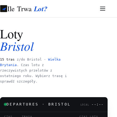
Ile Trwa
Lot?
Loty
Bristol
15 tras
z/do Bristol ·
Wielka
Brytania
. Czas lotu z
rzeczywistych przelotów z
ostatniego roku. Wybierz trasę i
sprawdź szczegóły.
DEPARTURES · BRISTOL
--:--
LOCAL
CZAS
TRASA
CZAS LOTU