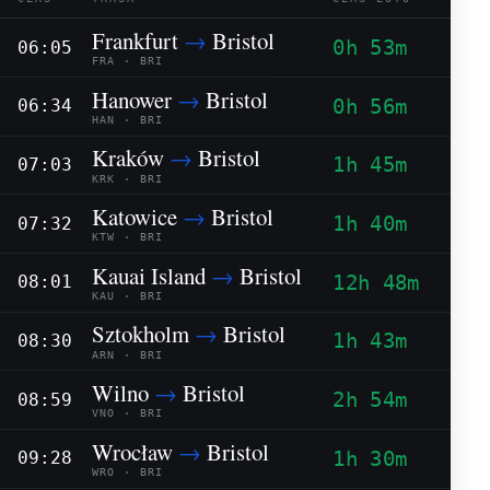
Frankfurt
→
Bristol
0h 53m
06:05
FRA · BRI
Hanower
→
Bristol
0h 56m
06:34
HAN · BRI
Kraków
→
Bristol
1h 45m
07:03
KRK · BRI
Katowice
→
Bristol
1h 40m
07:32
KTW · BRI
Kauai Island
→
Bristol
12h 48m
08:01
KAU · BRI
Sztokholm
→
Bristol
1h 43m
08:30
ARN · BRI
Wilno
→
Bristol
2h 54m
08:59
VNO · BRI
Wrocław
→
Bristol
1h 30m
09:28
WRO · BRI