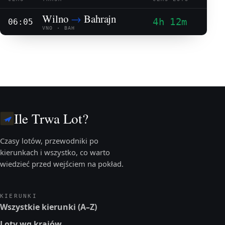
Wilno
→
Bahrajn
4h 12m
06:05
VNO · BAH
Ile Trwa Lot?
Czasy lotów, przewodniki po
kierunkach i wszystko, co warto
wiedzieć przed wejściem na pokład.
KIERUNKI
Wszystkie kierunki (A–Z)
Loty wg krajów