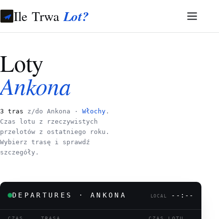
Ile Trwa
Lot?
Loty
Ankona
3 tras
z/do Ankona ·
Włochy
.
Czas lotu z rzeczywistych
przelotów z ostatniego roku.
Wybierz trasę i sprawdź
szczegóły.
DEPARTURES · ANKONA
--:--
LOCAL
CZAS
TRASA
CZAS LOTU