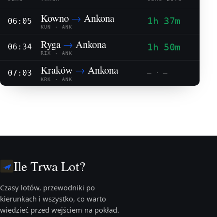
Kowno
→
Ankona
1h 37m
06:05
KUN · ANK
Ryga
→
Ankona
1h 50m
06:34
RIX · ANK
Kraków
→
Ankona
07:03
— · —
KRK · ANK
Ile Trwa Lot?
Czasy lotów, przewodniki po
kierunkach i wszystko, co warto
wiedzieć przed wejściem na pokład.