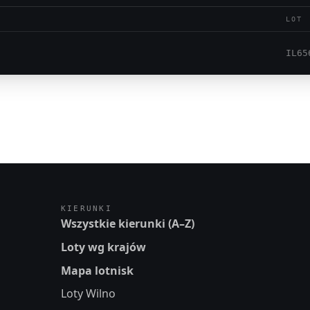
LOT
IL65
KIERUNKI
Wszystkie kierunki (A–Z)
Loty wg krajów
Mapa lotnisk
Loty Wilno