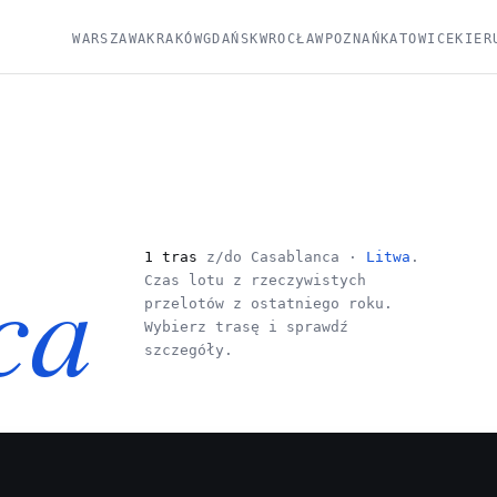
WARSZAWA
KRAKÓW
GDAŃSK
WROCŁAW
POZNAŃ
KATOWICE
KIER
ca
1 tras
z/do Casablanca ·
Litwa
.
Czas lotu z rzeczywistych
przelotów z ostatniego roku.
Wybierz trasę i sprawdź
szczegóły.