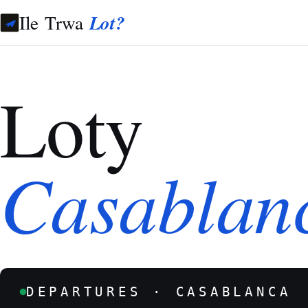
Ile Trwa
Lot?
Loty
Casablan
DEPARTURES · CASABLANCA