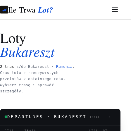
Ile Trwa
Lot?
Loty
Bukareszt
2 tras
z/do Bukareszt ·
Rumunia
.
Czas lotu z rzeczywistych
przelotów z ostatniego roku.
Wybierz trasę i sprawdź
szczegóły.
DEPARTURES · BUKARESZT
--:--
LOCAL
CZAS
TRASA
CZAS LOTU