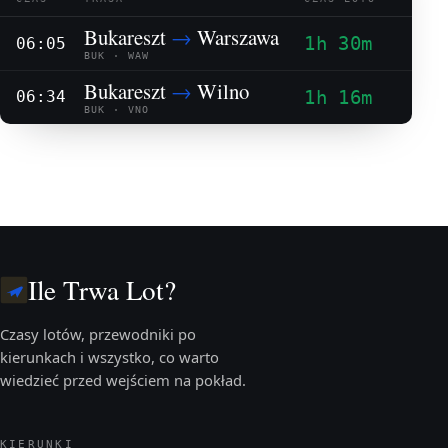
Bukareszt
→
Warszawa
1h 30m
06:05
BUK · WAW
Bukareszt
→
Wilno
1h 16m
06:34
BUK · VNO
Ile Trwa Lot?
Czasy lotów, przewodniki po
kierunkach i wszystko, co warto
wiedzieć przed wejściem na pokład.
KIERUNKI