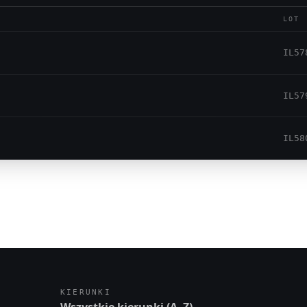
LOT
IL57
IL57
IL58
KIERUNKI