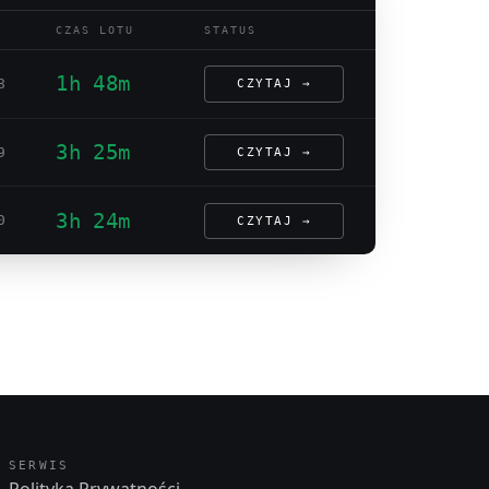
CZAS LOTU
STATUS
1h 48m
8
CZYTAJ →
3h 25m
9
CZYTAJ →
3h 24m
0
CZYTAJ →
SERWIS