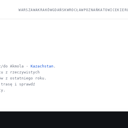
WARSZAWA
KRAKÓW
GDAŃSK
WROCŁAW
POZNAŃ
KATOWICE
KIER
/do Akmola ·
Kazachstan
.
tu z rzeczywistych
ów z ostatniego roku.
 trasę i sprawdź
ły.