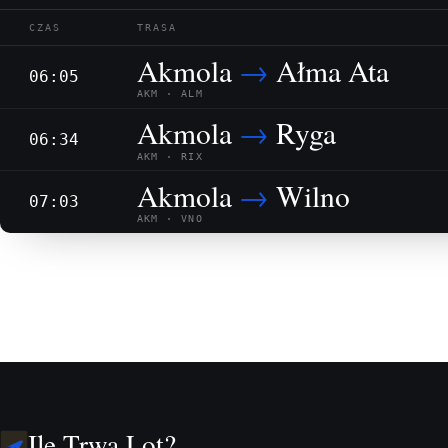
CZAS
TRASA
Akmola
→
Ałma Ata
06:05
AKM · ALM
Akmola
→
Ryga
06:34
AKM · RIX
Akmola
→
Wilno
07:03
AKM · VNO
Ile Trwa Lot?