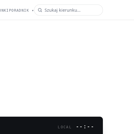
UNKI
PORADNIK
▾
--:--
LOCAL