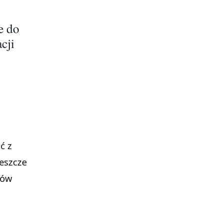
e do
cji
ć z
jeszcze
ków