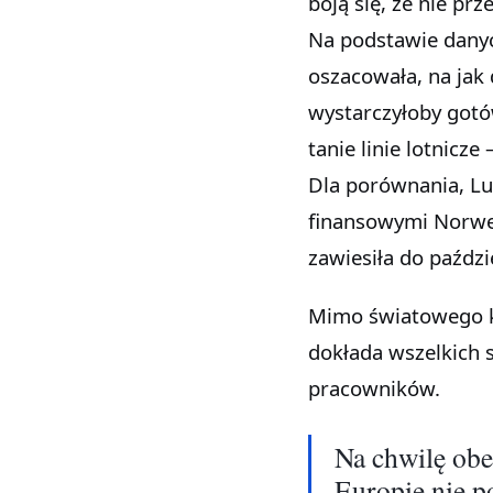
boją się, że nie p
Na podstawie danyc
oszacowała, na ja
wystarczyłoby gotów
tanie linie lotnicz
Dla porównania, Luf
finansowymi Norweg
zawiesiła do paździ
Mimo światowego k
dokłada wszelkich s
pracowników.
Na chwilę obe
Europie nie p