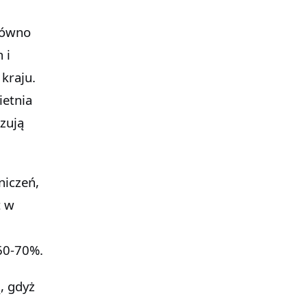
równo
 i
kraju.
ietnia
zują
niczeń,
t w
60-70%.
, gdyż