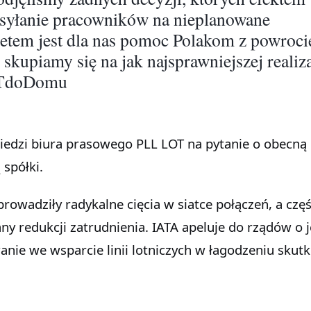
ysyłanie pracowników na nieplanowane
tetem jest dla nas pomoc Polakom z powroci
 skupiamy się na jak najsprawniejszej realiza
OTdoDomu
edzi biura prasowego PLL LOT na pytanie o obecną
 spółki.
wprowadziły radykalne cięcia w siatce połączeń, a częś
lany redukcji zatrudnienia. IATA apeluje do rządów o 
nie we wsparcie linii lotniczych w łagodzeniu skut