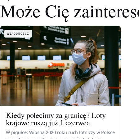
Może Cię zaintere
WIADOMOŚCI
Kiedy polecimy za granicę? Loty
krajowe ruszą już 1 czerwca
W pigułce: Wiosną 2020 roku ruch lotniczy w Polsce