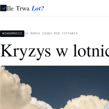
Ile Trwa
Lot?
WIADOMOŚCI
26 MARCA 2020
3 MIN CZYTANIA
Kryzys w lotni