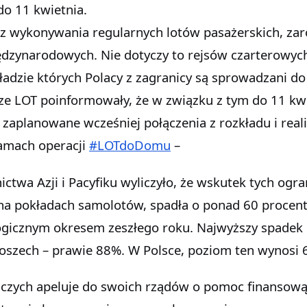
do 11 kwietnia.
z wykonywania regularnych lotów pasażerskich, za
iędzynarodowych. Nie dotyczy to rejsów czarterowych
ładzie których Polacy z zagranicy są sprowadzani do 
cze LOT poinformowały, że w związku z tym do 11 kw
zaplanowane wcześniej połączenia z rozkładu i reali
ramach operacji
#LOTdoDomu
–
twa Azji i Pacyfiku wyliczyło, że wskutek tych ogra
c na pokładach samolotów, spadła o ponad 60 procen
ogicznym okresem zeszłego roku. Najwyższy spadek
szech – prawie 88%. W Polsce, poziom ten wynosi 
tniczych apeluje do swoich rządów o pomoc finansową