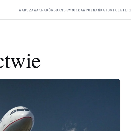
WARSZAWA
KRAKÓW
GDAŃSK
WROCŁAW
POZNAŃ
KATOWICE
KIER
ctwie