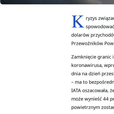
K
ryzys związ
spowodować, 
dolarów przychodó
Przewoźników Powi
Zamknięcie granic 
koronawirusa, wpro
dnia na dzień przes
– ma to bezpośredn
IATA oszacowała, że
może wynieść 44 pr
powietrznym zostan