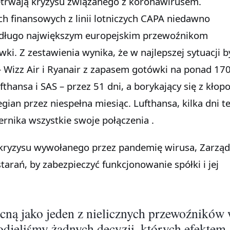
rzetrwają kryzysu związanego z koronawirusem.
h finansowych z linii lotniczych CAPA niedawno
k długo największym europejskim przewoźnikom
ki. Z zestawienia wynika, że w najlepszej sytuacji b
e – Wizz Air i Ryanair z zapasem gotówki na ponad 170
thansa i SAS – przez 51 dni, a borykający się z kłop
ian przez niespełna miesiąc. Lufthansa, kilka dni 
ernika wszystkie swoje połączenia .
ryzysu wywołanego przez pandemię wirusa, Zarząd
tarań, by zabezpieczyć funkcjonowanie spółki i jej
cną jako jeden z nielicznych przewoźników
odjęliśmy żadnych decyzji, których efektem