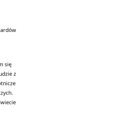
liardów
m się
udzie z
otnicze
zych.
świecie