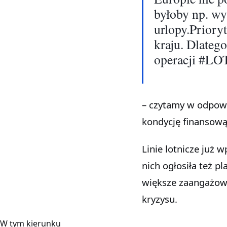
byłoby np. w
urlopy.Priory
kraju. Dlatego
operacji #L
– czytamy w odpowi
kondycję finansową
Linie lotnicze już 
nich ogłosiła też p
większe zaangażowa
kryzysu.
W tym kierunku