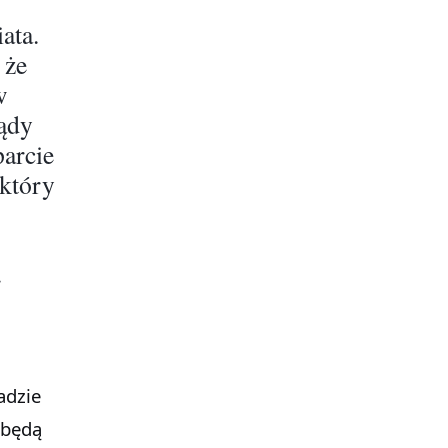
ata.
 że
w
ządy
parcie
 który
.
adzie
 będą