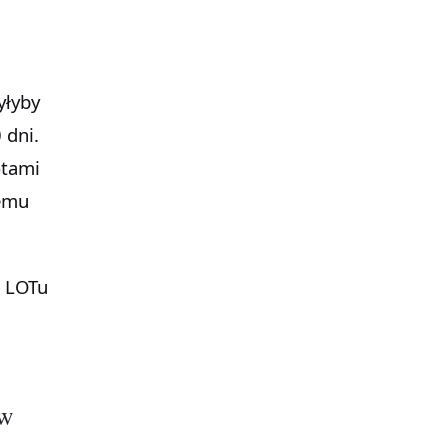
yłyby
 dni.
otami
temu
 LOTu
 w