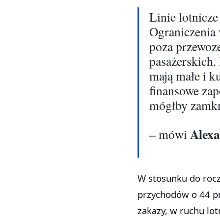
Linie lotnicz
Ograniczenia 
poza przewoz
pasażerskich. 
mają małe i k
finansowe zap
mógłby zamkn
Alexa
– mówi
W stosunku do rocz
przychodów o 44 pr
zakazy, w ruchu lo