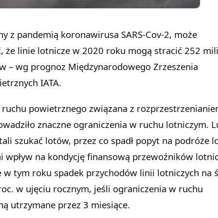
any z pandemią koronawirusa SARS-Cov-2, może
że linie lotnicze w 2020 roku mogą stracić 252 mi
w – wg prognoz Międzynarodowego Zrzeszenia
etrznych IATA.
i ruchu powietrznego związana z rozprzestrzenianie
wadziło znaczne ograniczenia w ruchu lotniczym. L
tali szukać lotów, przez co spadł popyt na podróże l
i wpływ na kondycję finansową przewoźników lotnic
 w tym roku spadek przychodów linii lotniczych na 
oc. w ujęciu rocznym, jeśli ograniczenia w ruchu
ą utrzymane przez 3 miesiące.