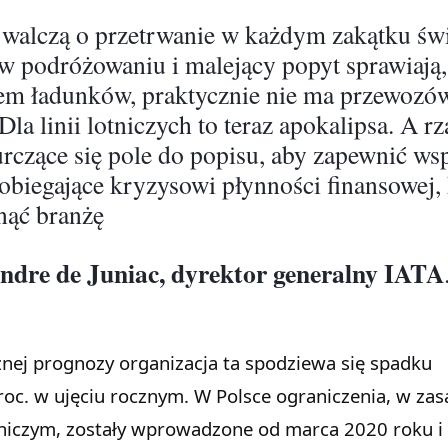
e walczą o przetrwanie w każdym zakątku świ
w podróżowaniu i malejący popyt sprawiają,
em ładunków, praktycznie nie ma przewozó
Dla linii lotniczych to teraz apokalipsa. A r
urczące się pole do popisu, aby zapewnić ws
obiegające kryzysowi płynności finansowej,
ąć branżę
ndre de Juniac, dyrektor generalny IATA
nej prognozy organizacja ta spodziewa się spadku
oc. w ujęciu rocznym. W Polsce ograniczenia, w zas
tniczym, zostały wprowadzone od marca 2020 roku i