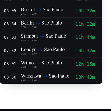
Bristol
→
Sao Paulo
10h 32m
06:05
BRI · SAO
Berlin
→
Sao Paulo
11h 22m
06:34
BER · SAO
Stambuł
→
Sao Paulo
11h 44m
07:03
STA · SAO
Londyn
→
Sao Paulo
10h 32m
07:32
LON · SAO
Wilno
→
Sao Paulo
12h 15m
08:01
VNO · SAO
Warszawa
→
Sao Paulo
13h 40m
08:30
WAW · SAO