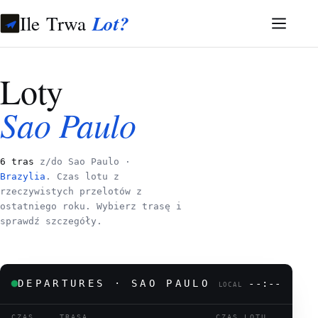
Ile Trwa
Lot?
Loty
Sao Paulo
6 tras
z/do Sao Paulo ·
Brazylia
. Czas lotu z
rzeczywistych przelotów z
ostatniego roku. Wybierz trasę i
sprawdź szczegóły.
DEPARTURES · SAO PAULO
--:--
LOCAL
CZAS
TRASA
CZAS LOTU